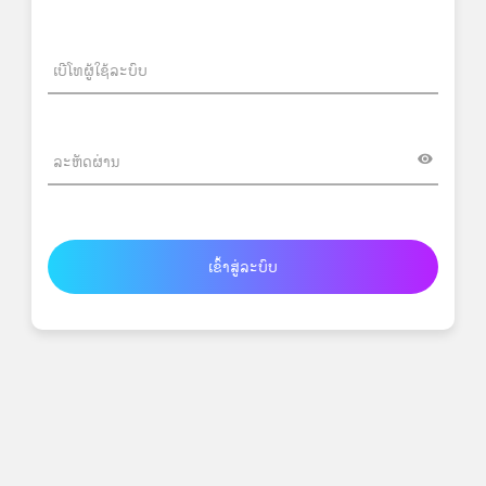
ເຂົ້າສູ່ລະບົບ