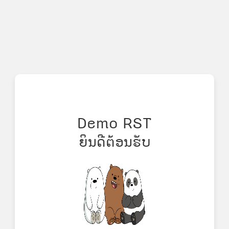
Demo RST
ຍິນດີຕ້ອນຮັບ